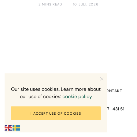
2 MINS READ
10 JULI, 2026
Our site uses cookies. Learn more about
HEM
OM MIG
RECENSION OM MIG
KONTAKT
our use of cookies:
cookie policy
Fotograf Mikael Svensson | Gundefjällsgatan 407 | 431 51
I ACCEPT USE OF COOKIES
Mölndal | +46-70-7671863