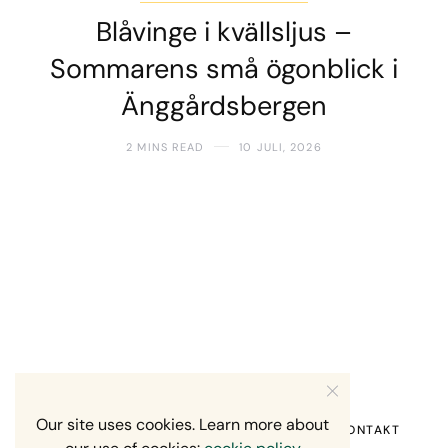
Blåvinge i kvällsljus –
Sommarens små ögonblick i
Änggårdsbergen
2 MINS READ
10 JULI, 2026
Our site uses cookies. Learn more about
HEM
OM MIG
RECENSION OM MIG
KONTAKT