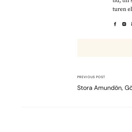
tid, til
turen e
PREVIOUS POST
Stora Amundön, G