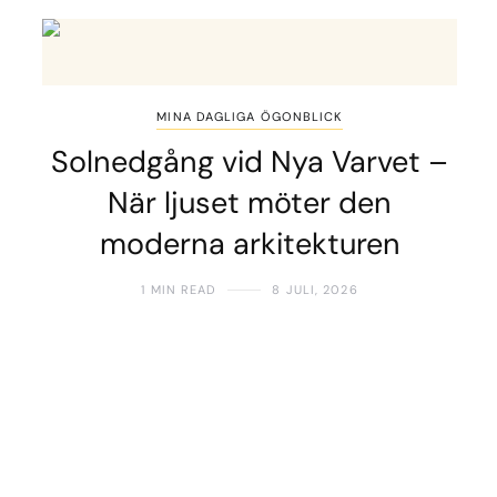
MINA DAGLIGA ÖGONBLICK
Solnedgång vid Nya Varvet –
När ljuset möter den
moderna arkitekturen
1 MIN READ
8 JULI, 2026