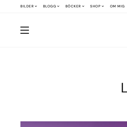
BILDER
BLOGG
BÖCKER
SHOP
OM MIG