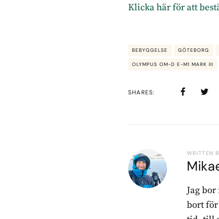
Klicka här för att bes
BEBYGGELSE
GÖTEBORG
OLYMPUS OM-D E-M1 MARK III
SHARES
WRITTEN 
Mika
Jag bor
bort fö