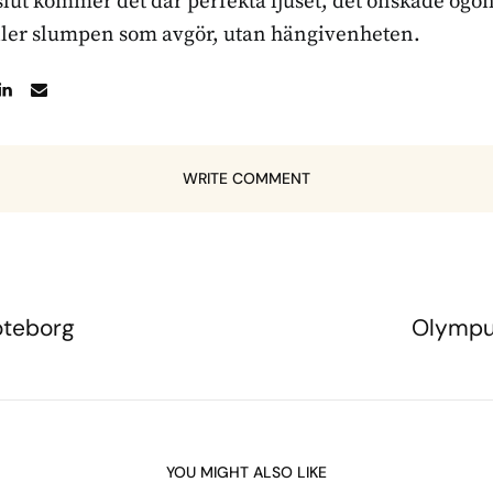
l slut kommer det där perfekta ljuset, det önskade ögon
ller slumpen som avgör, utan hängivenheten.
WRITE COMMENT
öteborg
Olympu
YOU MIGHT ALSO LIKE