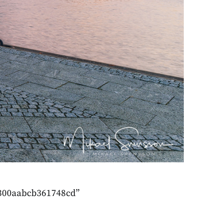
6300aabcb361748cd”
]