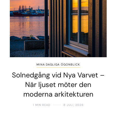
MINA DAGLIGA ÖGONBLICK
Solnedgång vid Nya Varvet –
När ljuset möter den
moderna arkitekturen
1 MIN READ
8 JULI, 2026