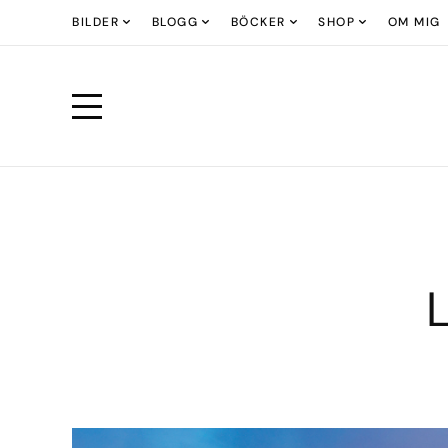
BILDER
BLOGG
BÖCKER
SHOP
OM MIG