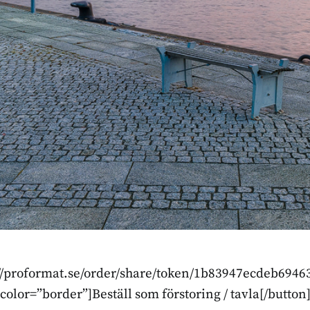
p://proformat.se/order/share/token/1b83947ecdeb694
color=”border”]Beställ som förstoring / tavla[/button