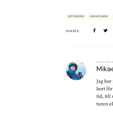
GÖTEBORG
LINDHOLMEN
SHARES
WRITTEN 
Mika
Jag bor
bort fö
tid, til
turen e