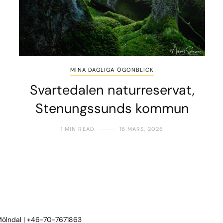
MINA DAGLIGA ÖGONBLICK
Svartedalen naturreservat,
Stenungssunds kommun
1 MIN READ
16 MARS, 2026
 Mölndal | +46-70-7671863