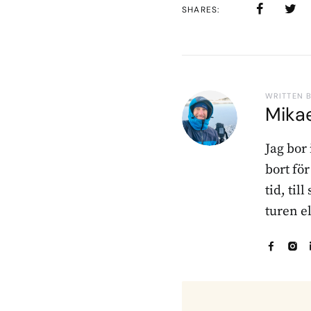
SHARES
WRITTEN 
Mika
Jag bor
bort fö
tid, til
turen e