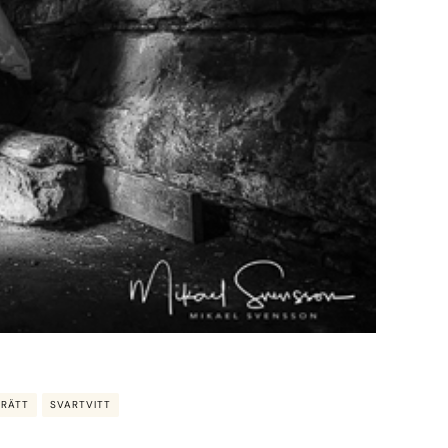
TRÄTT
SVARTVITT