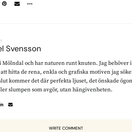
BY
el Svensson
 i Mölndal och har naturen runt knuten. Jag behöver 
r att hitta de rena, enkla och grafiska motiven jag sö
l slut kommer det där perfekta ljuset, det önskade ögon
ller slumpen som avgör, utan hängivenheten.
WRITE COMMENT