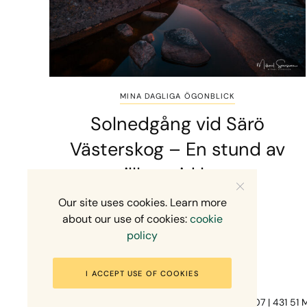
MINA DAGLIGA ÖGONBLICK
Solnedgång vid Särö
Västerskog – En stund av
stillhet vid havet
Our site uses cookies. Learn more
1 MIN READ
30 JUNI, 2026
about our use of cookies:
cookie
policy
I ACCEPT USE OF COOKIES
Fotograf Mikael Svensson | Gundefjällsgatan 407 | 431 51