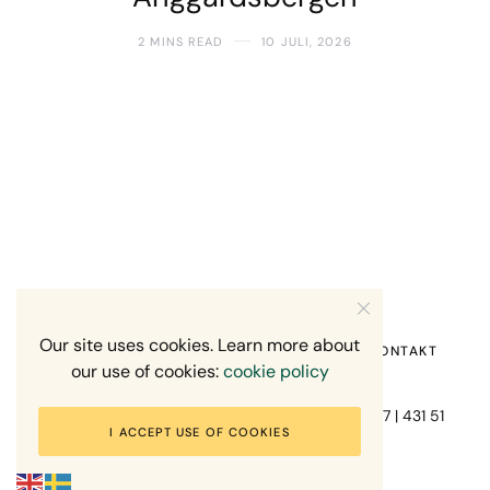
2 MINS READ
10 JULI, 2026
Our site uses cookies. Learn more about
HEM
OM MIG
RECENSION OM MIG
KONTAKT
our use of cookies:
cookie policy
Fotograf Mikael Svensson | Gundefjällsgatan 407 | 431 51
I ACCEPT USE OF COOKIES
Mölndal | +46-70-7671863