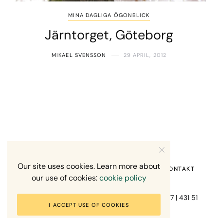
MINA DAGLIGA ÖGONBLICK
Järntorget, Göteborg
MIKAEL SVENSSON
29 APRIL, 2012
Our site uses cookies. Learn more about
HEM
OM MIG
RECENSION OM MIG
KONTAKT
our use of cookies:
cookie policy
Fotograf Mikael Svensson | Gundefjällsgatan 407 | 431 51
I ACCEPT USE OF COOKIES
Mölndal | +46-70-7671863