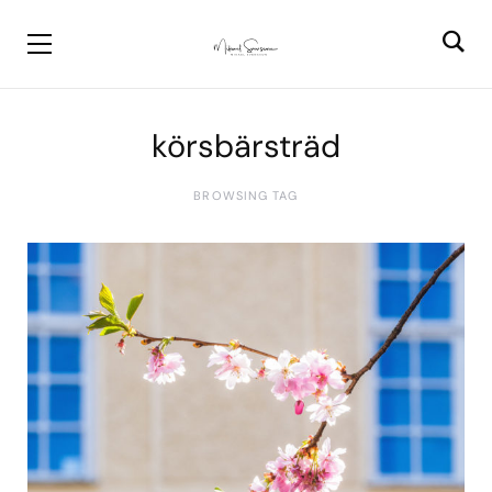
körsbärsträd
BROWSING TAG