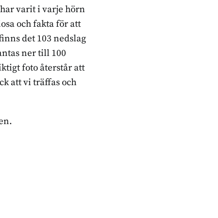
ar varit i varje hörn
sa och fakta för att
 finns det 103 nedslag
ntas ner till 100
tigt foto återstår att
k att vi träffas och
en.