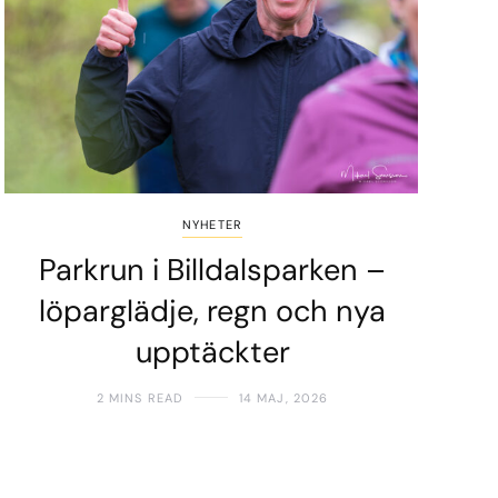
NYHETER
Parkrun i Billdalsparken –
löparglädje, regn och nya
upptäckter
2 MINS READ
14 MAJ, 2026