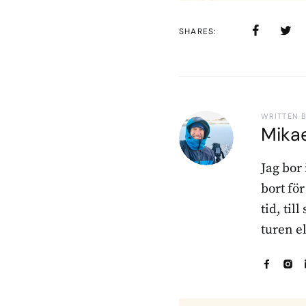
SHARES
WRITTEN 
Mika
Jag bor
bort fö
tid, til
turen e