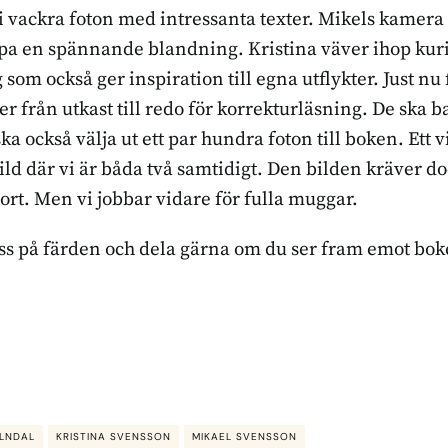
 vackra foton med intressanta texter. Mikels kamera h
apa en spännande blandning. Kristina väver ihop kurio
g som också ger inspiration till egna utflykter. Just nu
er från utkast till redo för korrekturläsning. De ska ba
också välja ut ett par hundra foton till boken. Ett vik
ild där vi är båda två samtidigt. Den bilden kräver doc
jort. Men vi jobbar vidare för fulla muggar.
 oss på färden och dela gärna om du ser fram emot bok
LNDAL
KRISTINA SVENSSON
MIKAEL SVENSSON