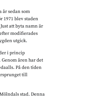
ra år sedan som
ör 1971 blev staden
 Just att byta namn är
 efter modifierades
ygden utgick.
er i princip
t. Genom åren har det
edaalls. På den tiden
rsprunget till
 Mölndals stad. Denna