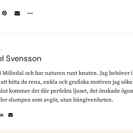
BY
el Svensson
 i Mölndal och har naturen runt knuten. Jag behöver 
r att hitta de rena, enkla och grafiska motiven jag sö
l slut kommer det där perfekta ljuset, det önskade ögon
ller slumpen som avgör, utan hängivenheten.