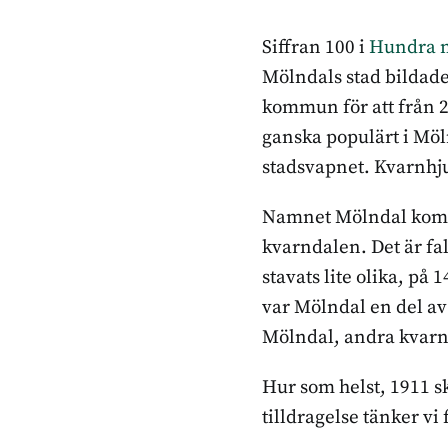
Siffran 100 i
Hundra n
Mölndals stad bildades
kommun för att från 20
ganska populärt i Möl
stadsvapnet. Kvarnhj
Namnet Mölndal komme
kvarndalen. Det är fa
stavats lite olika, p
var Mölndal en del av
Mölndal, andra kvarn
Hur som helst, 1911 
tilldragelse tänker vi