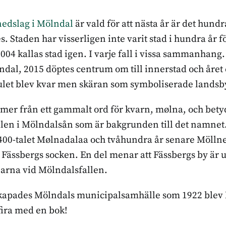
edslag i Mölndal
är vald för att nästa år är det hund
. Staden har visserligen inte varit stad i hundra år f
04 kallas stad igen. I varje fall i vissa sammanhang.
ndal, 2015 döptes centrum om till innerstad och året
ulet blev kvar men skäran som symboliserade landsb
r från ett gammalt ord för kvarn, mølna, och betyd
llen i Mölndalsån som är bakgrunden till det namne
å 1400-talet Mølnadalaa och tvåhundra år senare Mölln
 Fässbergs socken. En del menar att Fässbergs by är u
arna vid Mölndalsfallen.
skapades Mölndals municipalsamhälle som 1922 blev
 fira med en bok!