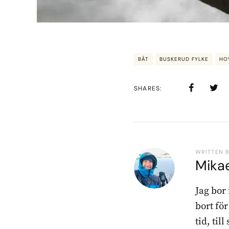
BÅT
BUSKERUD FYLKE
HO
SHARES
WRITTEN 
Mika
Jag bor
bort fö
tid, til