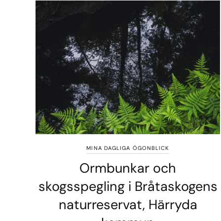
MINA DAGLIGA ÖGONBLICK
Ormbunkar och
skogsspegling i Bråtaskogens
naturreservat, Härryda