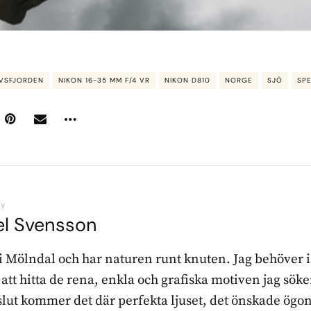
VSFJORDEN
NIKON 16-35 MM F/4 VR
NIKON D810
NORGE
SJÖ
SP
BY
el Svensson
 i Mölndal och har naturen runt knuten. Jag behöver 
r att hitta de rena, enkla och grafiska motiven jag sö
l slut kommer det där perfekta ljuset, det önskade ögon