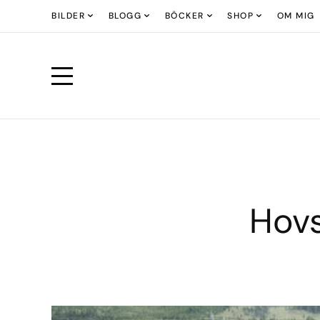
BILDER
BLOGG
BÖCKER
SHOP
OM MIG
Hovs