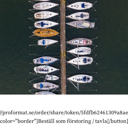
p://proformat.se/order/share/token/5fdfb62461309a8
color=”border”]Beställ som förstoring / tavla[/button