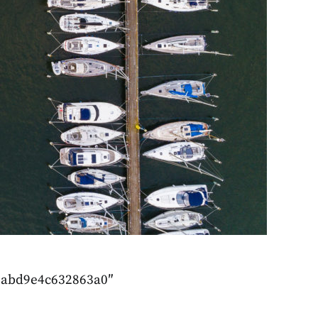
aeabd9e4c632863a0″
]