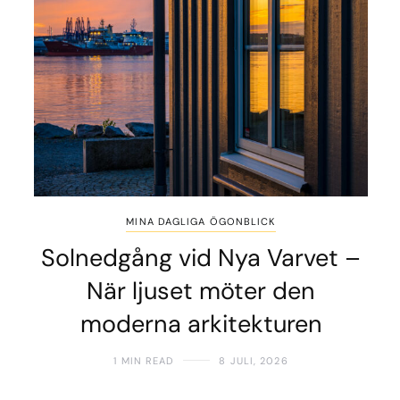
MINA DAGLIGA ÖGONBLICK
Solnedgång vid Nya Varvet –
När ljuset möter den
moderna arkitekturen
1 MIN READ
8 JULI, 2026