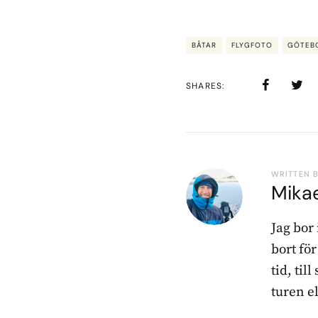
BÅTAR
FLYGFOTO
GÖTEB
SHARES
WRITTEN 
Mika
Jag bor
bort fö
tid, til
turen e