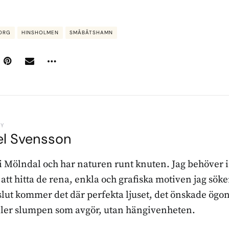
ORG
HINSHOLMEN
SMÅBÅTSHAMN
BY
el Svensson
 i Mölndal och har naturen runt knuten. Jag behöver 
r att hitta de rena, enkla och grafiska motiven jag sö
l slut kommer det där perfekta ljuset, det önskade ögon
ller slumpen som avgör, utan hängivenheten.