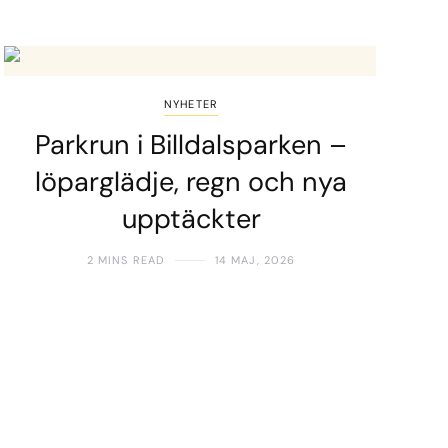
NYHETER
Parkrun i Billdalsparken –
löparglädje, regn och nya
upptäckter
2 MINS READ
14 MAJ, 2026