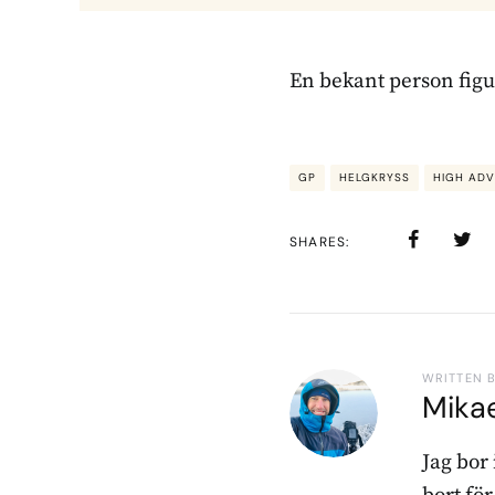
En bekant person figu
GP
HELGKRYSS
HIGH AD
SHARES
WRITTEN 
Mika
Jag bor