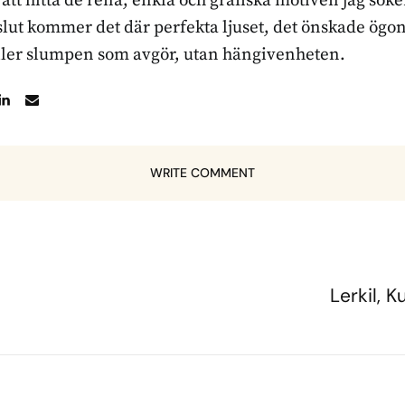
r att hitta de rena, enkla och grafiska motiven jag sö
l slut kommer det där perfekta ljuset, det önskade ögon
ller slumpen som avgör, utan hängivenheten.
WRITE COMMENT
Lerkil,