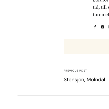
bort fö
tid, til
turen e
PREVIOUS POST
Stensjön, Mölndal