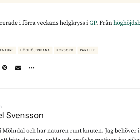
rerade i förra veckans helgkryss i
GP
. Från
höghöjdsb
VENTURE
HÖGHÖJDSBANA
KORSORD
PARTILLE
BY
el Svensson
 i Mölndal och har naturen runt knuten. Jag behöver 