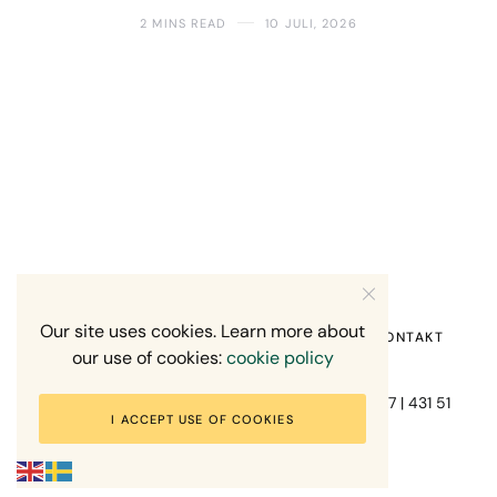
2 MINS READ
10 JULI, 2026
Our site uses cookies. Learn more about
HEM
OM MIG
RECENSION OM MIG
KONTAKT
our use of cookies:
cookie policy
Fotograf Mikael Svensson | Gundefjällsgatan 407 | 431 51
I ACCEPT USE OF COOKIES
Mölndal | +46-70-7671863