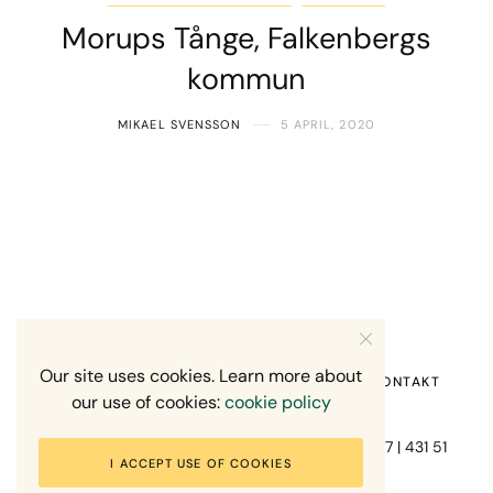
Morups Tånge, Falkenbergs
kommun
MIKAEL SVENSSON
5 APRIL, 2020
Our site uses cookies. Learn more about
HEM
OM MIG
RECENSION OM MIG
KONTAKT
our use of cookies:
cookie policy
Fotograf Mikael Svensson | Gundefjällsgatan 407 | 431 51
I ACCEPT USE OF COOKIES
Mölndal | +46-70-7671863