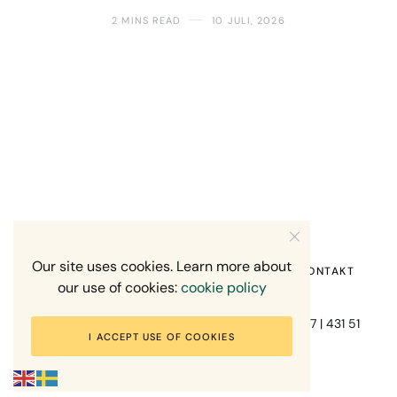
2 MINS READ
10 JULI, 2026
Our site uses cookies. Learn more about
HEM
OM MIG
RECENSION OM MIG
KONTAKT
our use of cookies:
cookie policy
Fotograf Mikael Svensson | Gundefjällsgatan 407 | 431 51
I ACCEPT USE OF COOKIES
Mölndal | +46-70-7671863