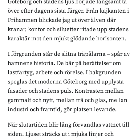
Göteborg och stadens ljus började långsamt ta
över efter dagens sista färger. Från kajkanten i
Frihamnen blickade jag ut över älven där
kranar, kontor och siluetter ritade upp stadens
karaktär mot den mjukt glödande horisonten.
I förgrunden står de slitna träpålarna – spår av
hamnens historia. De bär på berättelser om
lastfartyg, arbete och rörelse. I bakgrunden
speglas det moderna Göteborg med upplysta
fasader och stadens puls. Kontrasten mellan
gammalt och nytt, mellan trä och glas, mellan
industri och framtid, gör platsen levande.
När slutartiden blir lång förvandlas vattnet till
siden. Ljuset sträcks ut i mjuka linjer och