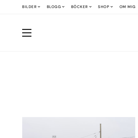
BILDER
BLOGG
BÖCKER
SHOP
OM MIG