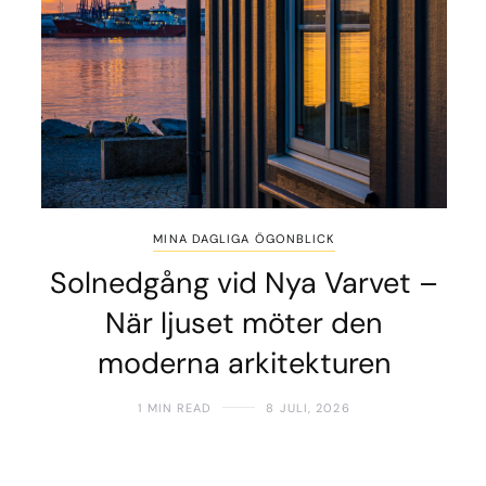
MINA DAGLIGA ÖGONBLICK
Solnedgång vid Nya Varvet –
När ljuset möter den
moderna arkitekturen
1 MIN READ
8 JULI, 2026