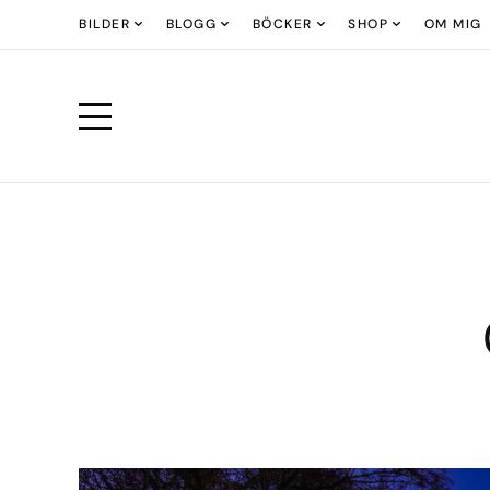
BILDER
BLOGG
BÖCKER
SHOP
OM MIG