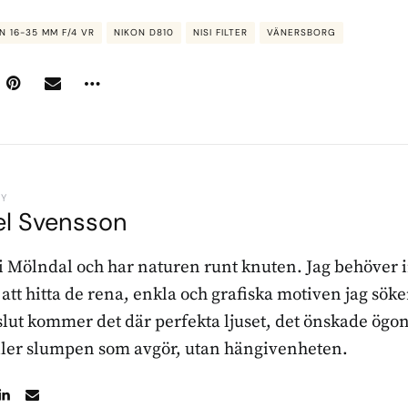
N 16-35 MM F/4 VR
NIKON D810
NISI FILTER
VÄNERSBORG
BY
el Svensson
 i Mölndal och har naturen runt knuten. Jag behöver 
r att hitta de rena, enkla och grafiska motiven jag sö
l slut kommer det där perfekta ljuset, det önskade ögon
ller slumpen som avgör, utan hängivenheten.