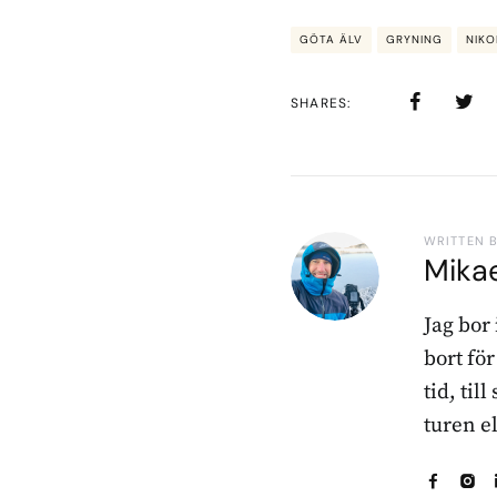
GÖTA ÄLV
GRYNING
NIKO
SHARES
WRITTEN 
Mika
Jag bor
bort fö
tid, til
turen e