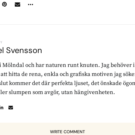
BY
el Svensson
 i Mölndal och har naturen runt knuten. Jag behöver 
r att hitta de rena, enkla och grafiska motiven jag sö
l slut kommer det där perfekta ljuset, det önskade ögon
ller slumpen som avgör, utan hängivenheten.
WRITE COMMENT