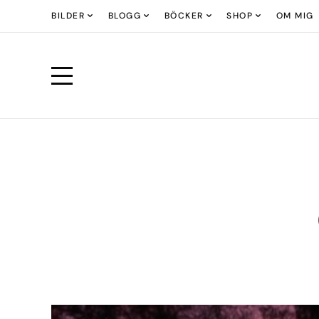
BILDER
BLOGG
BÖCKER
SHOP
OM MIG