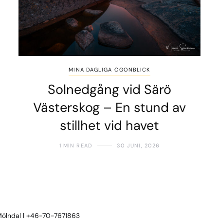
MINA DAGLIGA ÖGONBLICK
Solnedgång vid Särö
Västerskog – En stund av
stillhet vid havet
1 MIN READ
30 JUNI, 2026
 Mölndal | +46-70-7671863