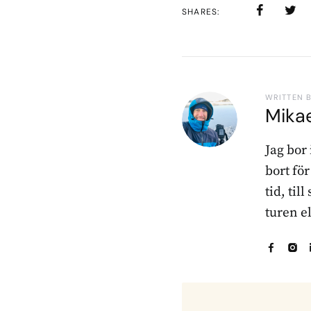
SHARES
WRITTEN 
Mika
Jag bor
bort fö
tid, til
turen e