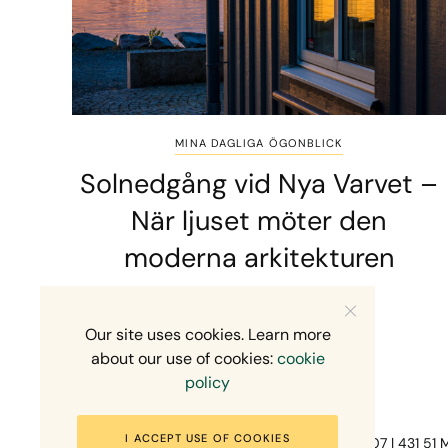
MINA DAGLIGA ÖGONBLICK
Solnedgång vid Nya Varvet –
När ljuset möter den
moderna arkitekturen
1 MIN READ
8 JULI, 2026
Our site uses cookies. Learn more
about our use of cookies:
cookie
policy
I ACCEPT USE OF COOKIES
Fotograf Mikael Svensson | Gundefjällsgatan 407 | 431 51