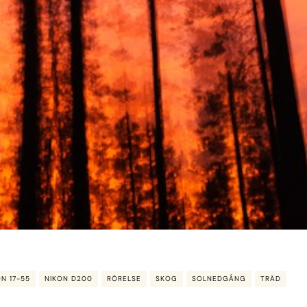
ON 17-55
NIKON D200
RÖRELSE
SKOG
SOLNEDGÅNG
TRÄD