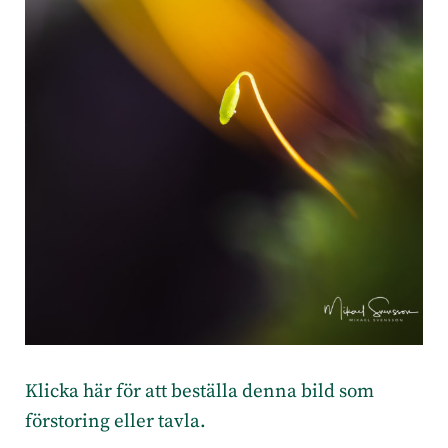
Klicka här för att beställa denna bild som
förstoring eller tavla.