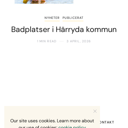
NYHETER
PUBLICERAT
Badplatser i Härryda kommun
1 MIN READ
3 APRIL, 2026
Our site uses cookies. Learn more about
HEM
OM MIG
RECENSION OM MIG
KONTAKT
our use of cookies:
cookie policy