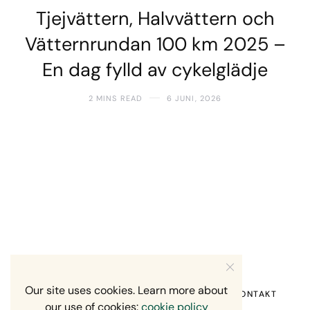
Tjejvättern, Halvvättern och
Vätternrundan 100 km 2025 –
En dag fylld av cykelglädje
2 MINS READ
6 JUNI, 2026
Our site uses cookies. Learn more about
HEM
OM MIG
RECENSION OM MIG
KONTAKT
our use of cookies:
cookie policy