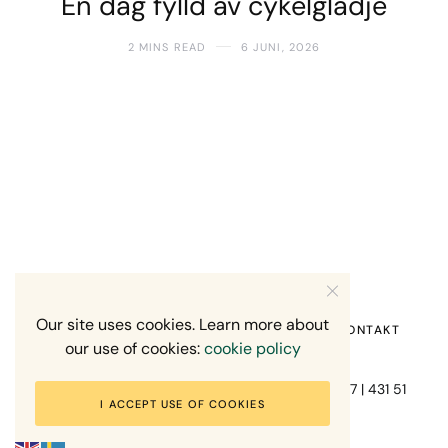
En dag fylld av cykelglädje
2 MINS READ
6 JUNI, 2026
Our site uses cookies. Learn more about
HEM
OM MIG
RECENSION OM MIG
KONTAKT
our use of cookies:
cookie policy
Fotograf Mikael Svensson | Gundefjällsgatan 407 | 431 51
I ACCEPT USE OF COOKIES
Mölndal | +46-70-7671863