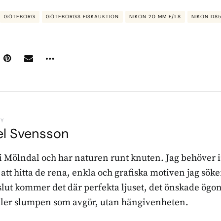
GÖTEBORG
GÖTEBORGS FISKAUKTION
NIKON 20 MM F/1.8
NIKON D8
BY
el Svensson
 i Mölndal och har naturen runt knuten. Jag behöver 
r att hitta de rena, enkla och grafiska motiven jag sö
l slut kommer det där perfekta ljuset, det önskade ögon
ller slumpen som avgör, utan hängivenheten.