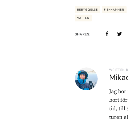
BEBYGGELSE
FISKHAMNEN
VATTEN
SHARES
WRITTEN 
Mika
Jag bor
bort fö
tid, til
turen e