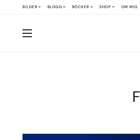
BILDER
BLOGG
BÖCKER
SHOP
OM MIG
F