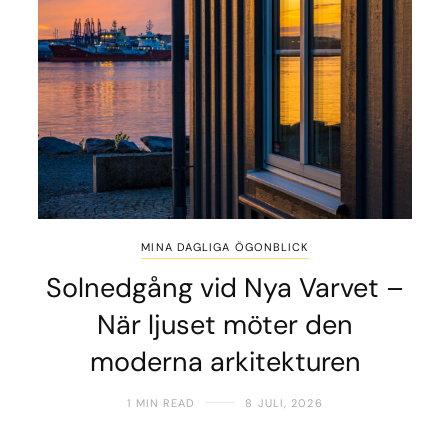
MINA DAGLIGA ÖGONBLICK
Solnedgång vid Nya Varvet –
När ljuset möter den
moderna arkitekturen
1 MIN READ
8 JULI, 2026