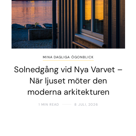
MINA DAGLIGA ÖGONBLICK
Solnedgång vid Nya Varvet –
När ljuset möter den
moderna arkitekturen
1 MIN READ
8 JULI, 2026