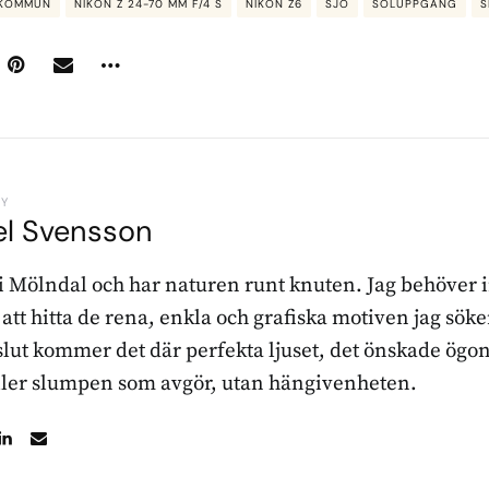
 KOMMUN
NIKON Z 24-70 MM F/4 S
NIKON Z6
SJÖ
SOLUPPGÅNG
S
BY
el Svensson
 i Mölndal och har naturen runt knuten. Jag behöver 
r att hitta de rena, enkla och grafiska motiven jag sö
l slut kommer det där perfekta ljuset, det önskade ögon
ller slumpen som avgör, utan hängivenheten.