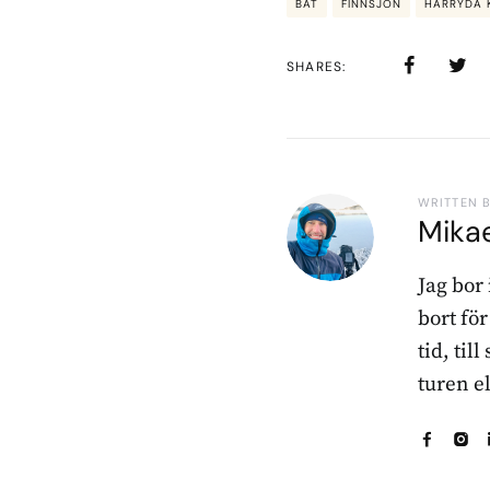
BÅT
FINNSJÖN
HÄRRYDA
SHARES
WRITTEN 
Mika
Jag bor
bort fö
tid, til
turen e