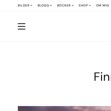
BILDER
BLOGG
BÖCKER
SHOP
OM MIG
Fi