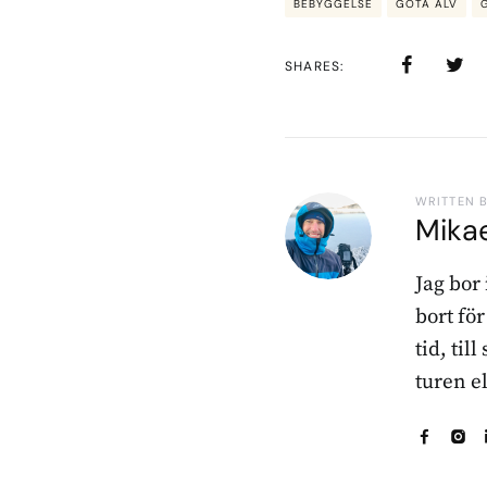
BEBYGGELSE
GÖTA ÄLV
SHARES
WRITTEN 
Mika
Jag bor
bort fö
tid, til
turen e