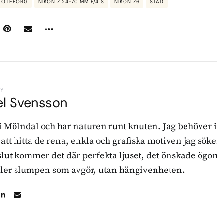
GÖTEBORG
NIKON Z 24-70 MM F/4 S
NIKON Z6
STAD
BY
el Svensson
 i Mölndal och har naturen runt knuten. Jag behöver 
r att hitta de rena, enkla och grafiska motiven jag sö
l slut kommer det där perfekta ljuset, det önskade ögon
ller slumpen som avgör, utan hängivenheten.