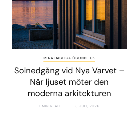
MINA DAGLIGA ÖGONBLICK
Solnedgång vid Nya Varvet –
När ljuset möter den
moderna arkitekturen
1 MIN READ
8 JULI, 2026