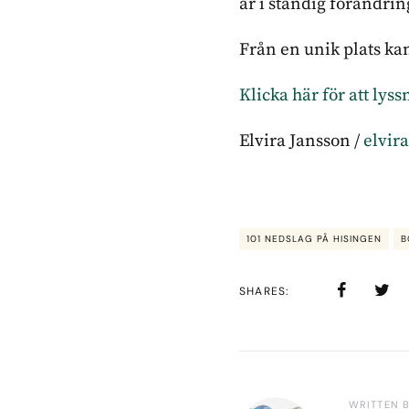
är i ständig förändri
Från en unik plats ka
Klicka här för att lys
Elvira Jansson /
elvir
101 NEDSLAG PÅ HISINGEN
B
SHARES
WRITTEN 