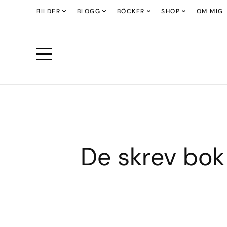
BILDER
BLOGG
BÖCKER
SHOP
OM MIG
De skrev bok