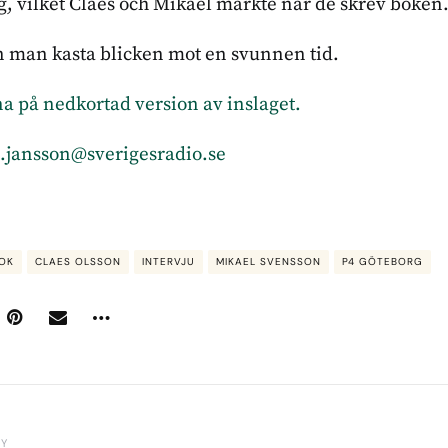
ng, vilket Claes och Mikael märkte när de skrev boken
n man kasta blicken mot en svunnen tid.
sna på nedkortad version av inslaget.
a.jansson@sverigesradio.se
OK
CLAES OLSSON
INTERVJU
MIKAEL SVENSSON
P4 GÖTEBORG
BY