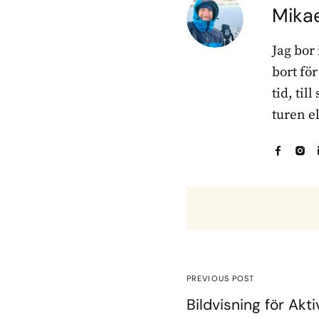
Mika
Jag bor
bort fö
tid, til
turen e
PREVIOUS POST
Bildvisning för Akt