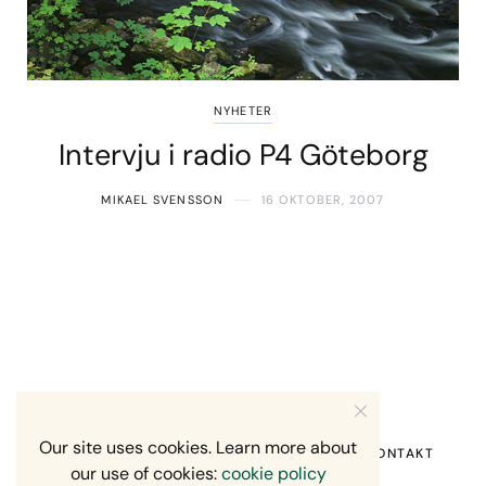
NYHETER
Intervju i radio P4 Göteborg
MIKAEL SVENSSON
16 OKTOBER, 2007
Our site uses cookies. Learn more about
HEM
OM MIG
RECENSION OM MIG
KONTAKT
our use of cookies:
cookie policy