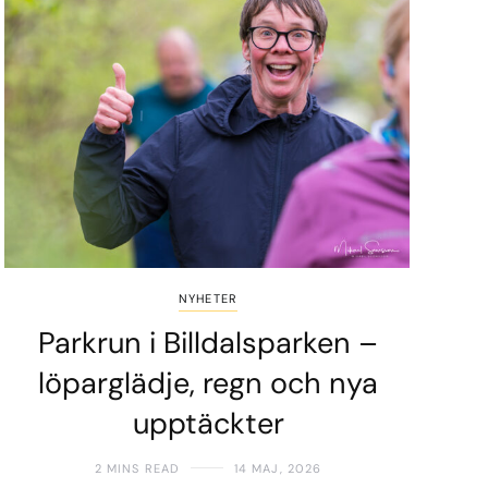
NYHETER
Parkrun i Billdalsparken –
löparglädje, regn och nya
upptäckter
2 MINS READ
14 MAJ, 2026