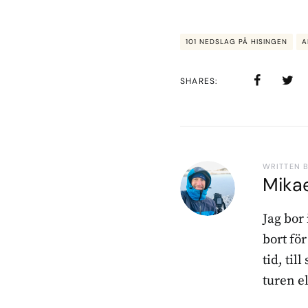
101 NEDSLAG PÅ HISINGEN
A
SHARES
WRITTEN 
Mika
Jag bor
bort fö
tid, til
turen e