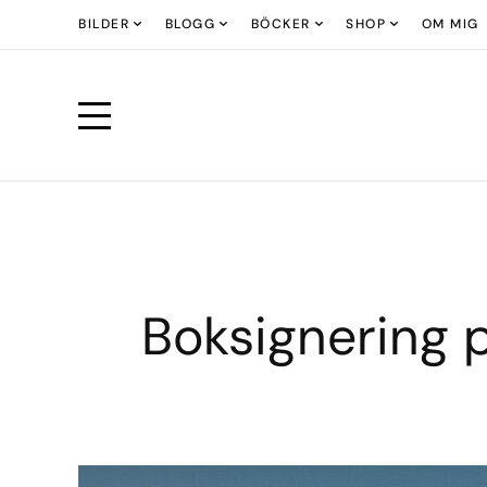
BILDER
BLOGG
BÖCKER
SHOP
OM MIG
Boksignering 