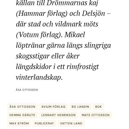
källan till Drömmarnas kaj
(Hammar förlag) och Delsjön –
där stad och vildmark möts
(Votum förlag). Mikael
löptränar gärna längs slingriga
skogsstigar eller åker
längdskidor i ett rimfrostigt
vinterlandskap.
ÅSA OTTOSSON
ÅSA OTTOSSON
AVIUM FÖRLAG
BO LANDIN
BOK
HEMMA DÄRUTE
LENNART HENRIKSON
MATS OTTOSSON
MAX STRÖM
PUBLICERAT
VATTEN LAND