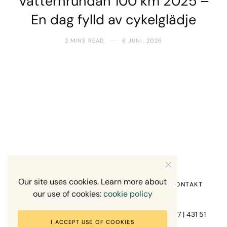
Vätternrundan 100 km 2025 –
En dag fylld av cykelglädje
2 MINS READ
6 JUNI, 2026
Our site uses cookies. Learn more about
HEM
OM MIG
RECENSION OM MIG
KONTAKT
our use of cookies:
cookie policy
Fotograf Mikael Svensson | Gundefjällsgatan 407 | 431 51
I ACCEPT USE OF COOKIES
Mölndal | +46-70-7671863