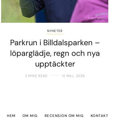
NYHETER
Parkrun i Billdalsparken –
löparglädje, regn och nya
upptäckter
2 MINS READ
14 MAJ, 2026
HEM
OM MIG
RECENSION OM MIG
KONTAKT