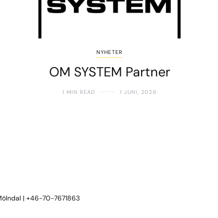
NYHETER
OM SYSTEM Partner
1 MIN READ
1 JUNI, 2026
 Mölndal | +46-70-7671863