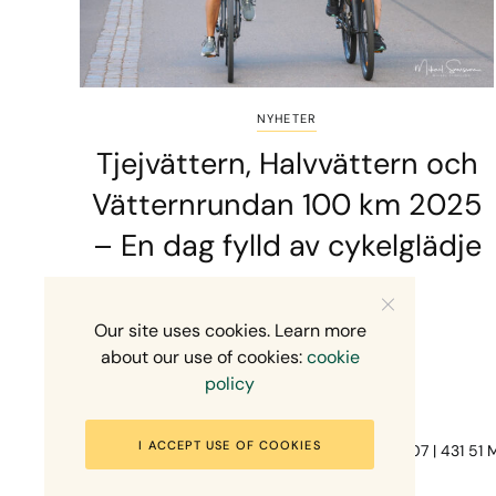
NYHETER
Tjejvättern, Halvvättern och
Vätternrundan 100 km 2025
– En dag fylld av cykelglädje
2 MINS READ
6 JUNI, 2026
Our site uses cookies. Learn more
about our use of cookies:
cookie
policy
I ACCEPT USE OF COOKIES
Fotograf Mikael Svensson | Gundefjällsgatan 407 | 431 51