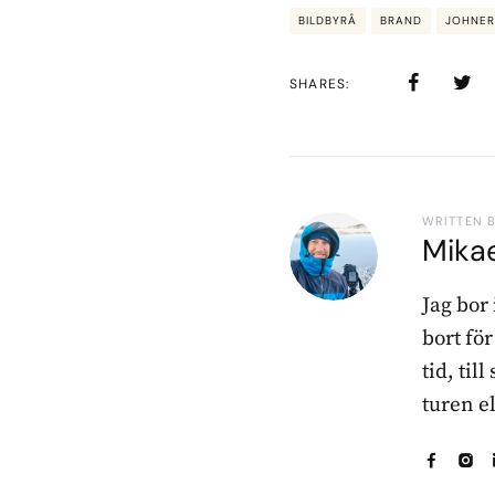
BILDBYRÅ
BRAND
JOHNER
SHARES
WRITTEN 
Mika
Jag bor
bort fö
tid, til
turen e