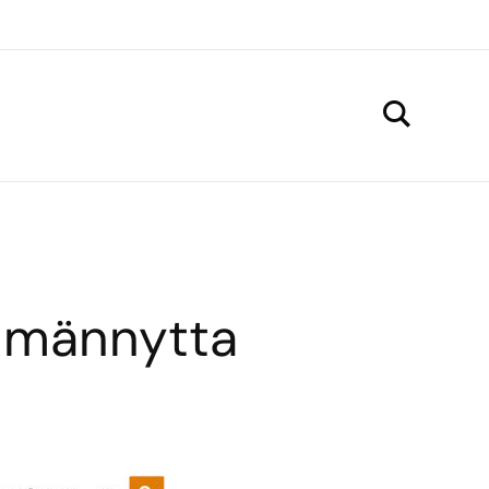
llmännytta