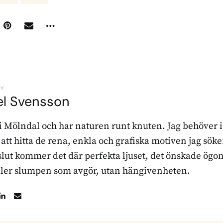
BY
el Svensson
 i Mölndal och har naturen runt knuten. Jag behöver 
r att hitta de rena, enkla och grafiska motiven jag sö
l slut kommer det där perfekta ljuset, det önskade ögon
ller slumpen som avgör, utan hängivenheten.