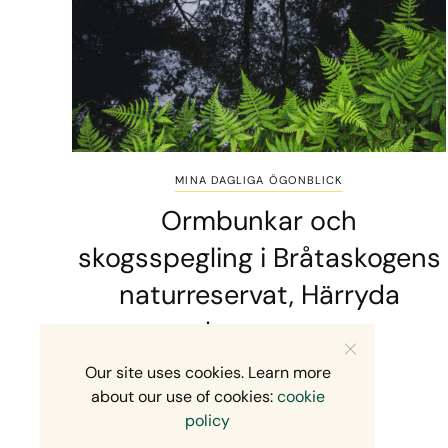
MINA DAGLIGA ÖGONBLICK
Ormbunkar och
skogsspegling i Bråtaskogens
naturreservat, Härryda
kommun
Our site uses cookies. Learn more
2 MINS READ
3 JUNI, 2026
about our use of cookies:
cookie
policy