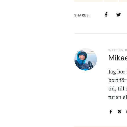
SHARES
WRITTEN 
Mika
Jag bor
bort fö
tid, til
turen e