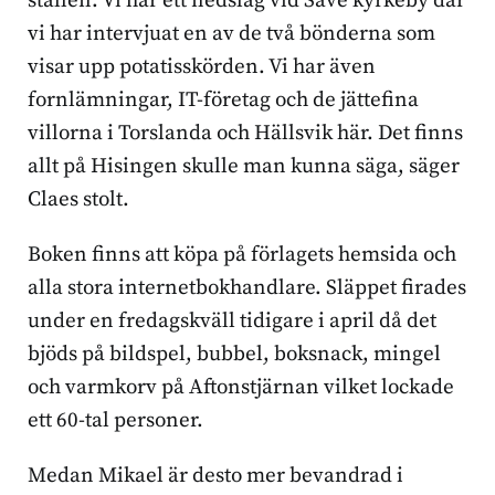
ställen. Vi har ett nedslag vid Säve kyrkeby där
vi har intervjuat en av de två bönderna som
visar upp potatisskörden. Vi har även
fornlämningar, IT-företag och de jättefina
villorna i Torslanda och Hällsvik här. Det finns
allt på Hisingen skulle man kunna säga, säger
Claes stolt.
Boken finns att köpa på förlagets hemsida och
alla stora internetbokhandlare. Släppet firades
under en fredagskväll tidigare i april då det
bjöds på bildspel, bubbel, boksnack, mingel
och varmkorv på Aftonstjärnan vilket lockade
ett 60-tal personer.
Medan Mikael är desto mer bevandrad i