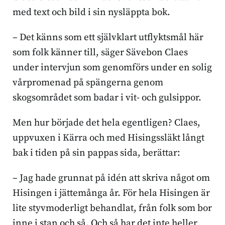
med text och bild i sin nysläppta bok.
– Det känns som ett självklart utflyktsmål här
som folk känner till, säger Sävebon Claes
under intervjun som genomförs under en solig
vårpromenad på spängerna genom
skogsområdet som badar i vit- och gulsippor.
Men hur började det hela egentligen? Claes,
uppvuxen i Kärra och med Hisingssläkt långt
bak i tiden på sin pappas sida, berättar:
– Jag hade grunnat på idén att skriva något om
Hisingen i jättemånga år. För hela Hisingen är
lite styvmoderligt behandlat, från folk som bor
inne i stan och så. Och så har det inte heller