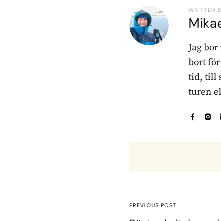
WRITTEN 
Mika
Jag bor
bort fö
tid, til
turen e
PREVIOUS POST