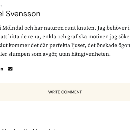
BY
el Svensson
 i Mölndal och har naturen runt knuten. Jag behöver 
r att hitta de rena, enkla och grafiska motiven jag sö
l slut kommer det där perfekta ljuset, det önskade ögon
ller slumpen som avgör, utan hängivenheten.
WRITE COMMENT