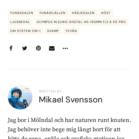
FUNÄSDALEN
FUNÄSFJÄLLEN
HÄRJEDALEN
HÖST
LJUSNEDAL
OLYMPUS M.ZUIKO DIGITAL 40-150MM F/2.8 ED PRO
OM SYSTEM OM-1
SVAMP
TEVÅN
WRITTEN BY
Mikael Svensson
Jag bor i Mölndal och har naturen runt knuten.
Jag behöver inte bege mig långt bort för att
hitta de rena, enkla och grafiska motiven jag