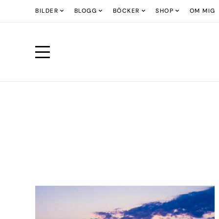
BILDER
BLOGG
BÖCKER
SHOP
OM MIG