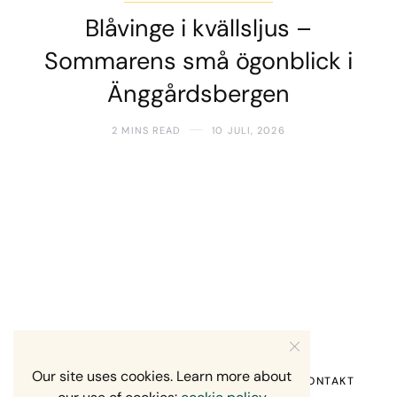
Blåvinge i kvällsljus –
Sommarens små ögonblick i
Änggårdsbergen
2 MINS READ
10 JULI, 2026
Our site uses cookies. Learn more about
HEM
OM MIG
RECENSION OM MIG
KONTAKT