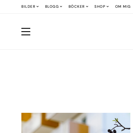
BILDER
BLOGG
BÖCKER
SHOP
OM MIG