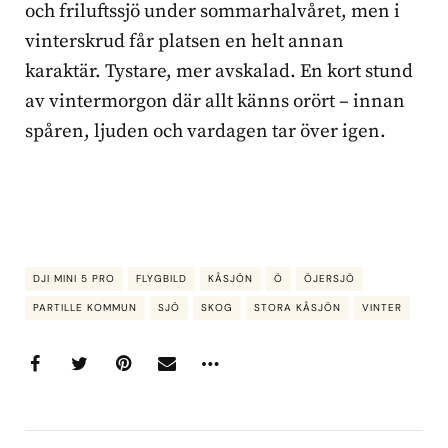
och friluftssjö under sommarhalvåret, men i
vinterskrud får platsen en helt annan
karaktär. Tystare, mer avskalad. En kort stund
av vintermorgon där allt känns orört – innan
spåren, ljuden och vardagen tar över igen.
DJI MINI 5 PRO
FLYGBILD
KÅSJÖN
Ö
ÖJERSJÖ
PARTILLE KOMMUN
SJÖ
SKOG
STORA KÅSJÖN
VINTER