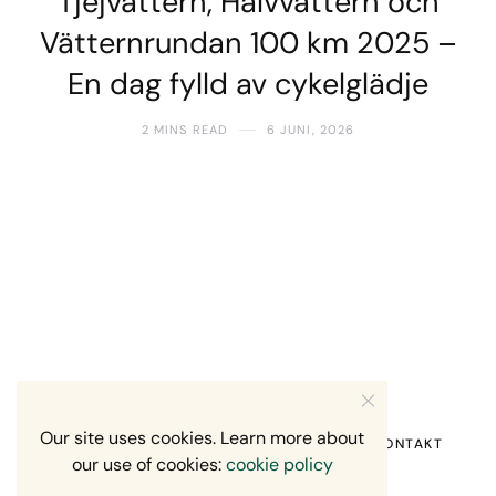
Tjejvättern, Halvvättern och
Vätternrundan 100 km 2025 –
En dag fylld av cykelglädje
2 MINS READ
6 JUNI, 2026
Our site uses cookies. Learn more about
HEM
OM MIG
RECENSION OM MIG
KONTAKT
our use of cookies:
cookie policy