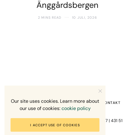
Änggårdsbergen
2 MINS READ
10 JULI, 2026
Our site uses cookies. Learn more about
HEM
OM MIG
RECENSION OM MIG
KONTAKT
our use of cookies:
cookie policy
Fotograf Mikael Svensson | Gundefjällsgatan 407 | 431 51
I ACCEPT USE OF COOKIES
Mölndal | +46-70-7671863