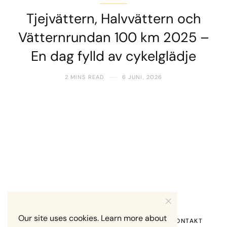
Tjejvättern, Halvvättern och
Vätternrundan 100 km 2025 –
En dag fylld av cykelglädje
2 MINS READ
6 JUNI, 2026
Our site uses cookies. Learn more about
HEM
OM MIG
RECENSION OM MIG
KONTAKT