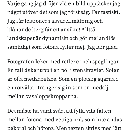
Varje gång jag dröjer vid en bild upptäcker jag
något utöver det som jag först såg. Fantastiskt.
Jag får lektioner i akvarellmålning och
blånande berg får ett ansikte! Alltså
landskapet är dynamiskt och gör mej andlös
samtidigt som fotona fyller mej. Jag blir glad.
Fotografen leker med reflexer och speglingar.
En tall dyker upp i en pöl i stenskravlet. Solen
är ofta medarbetare. Som en plötslig stjärna i
en rotvälta. Tränger sig in som en medalj
mellan vasaloppskropparna.
Det måste ha varit svårt att fylla vita fälten
mellan fotona med vettiga ord, som inte andas
pekoral och hötorg. Men texten skrivs med lätt