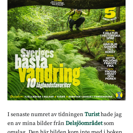
I senaste numret av tidningen
Turist
hade jag
en av mina bilder från
Delsjöområdet
som
omslag. Den här bilden kom inte med i boken