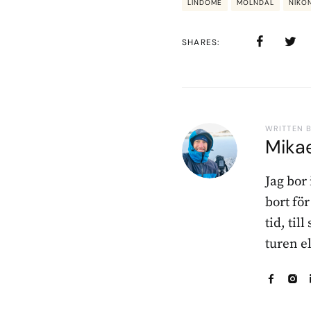
LINDOME
MÖLNDAL
NIKON
SHARES
WRITTEN 
Mika
Jag bor
bort fö
tid, til
turen e