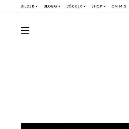
BILDER
BLOGG
BÖCKER
SHOP
OM MIG