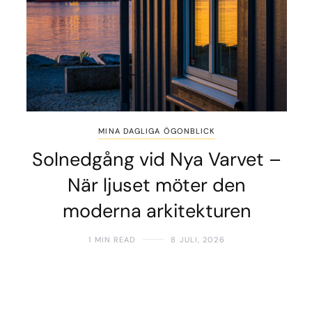
MINA DAGLIGA ÖGONBLICK
Solnedgång vid Nya Varvet –
När ljuset möter den
moderna arkitekturen
1 MIN READ
8 JULI, 2026