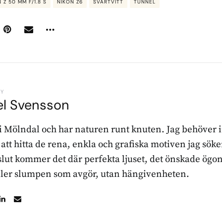
 Z 50 MM F/1.8 S
NIKON Z6
SVARTVITT
TUNNEL
BY
el Svensson
 i Mölndal och har naturen runt knuten. Jag behöver 
r att hitta de rena, enkla och grafiska motiven jag sö
l slut kommer det där perfekta ljuset, det önskade ögon
ller slumpen som avgör, utan hängivenheten.