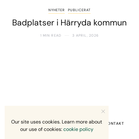
NYHETER
PUBLICERAT
Badplatser i Härryda kommun
1 MIN READ
3 APRIL, 2026
Our site uses cookies. Learn more about
HEM
OM MIG
RECENSION OM MIG
KONTAKT
our use of cookies:
cookie policy