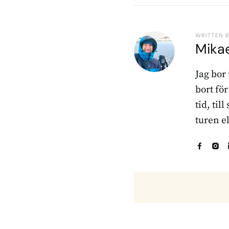
WRITTEN 
Mika
Jag bor
bort fö
tid, til
turen e