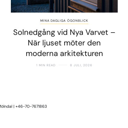
MINA DAGLIGA ÖGONBLICK
Solnedgång vid Nya Varvet –
När ljuset möter den
moderna arkitekturen
1 MIN READ
8 JULI, 2026
 Mölndal | +46-70-7671863