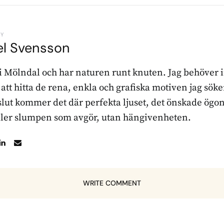
BY
el Svensson
 i Mölndal och har naturen runt knuten. Jag behöver 
r att hitta de rena, enkla och grafiska motiven jag sö
l slut kommer det där perfekta ljuset, det önskade ögon
ller slumpen som avgör, utan hängivenheten.
WRITE COMMENT