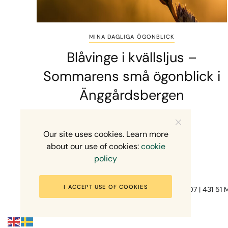
MINA DAGLIGA ÖGONBLICK
Blåvinge i kvällsljus –
Sommarens små ögonblick i
Änggårdsbergen
2 MINS READ
10 JULI, 2026
Our site uses cookies. Learn more
about our use of cookies:
cookie
policy
I ACCEPT USE OF COOKIES
Fotograf Mikael Svensson | Gundefjällsgatan 407 | 431 51