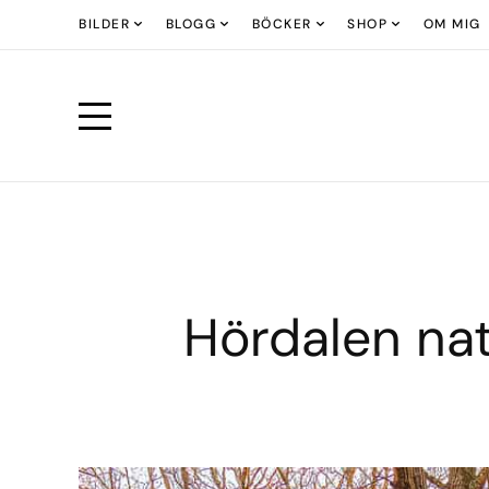
BILDER
BLOGG
BÖCKER
SHOP
OM MIG
Hördalen na