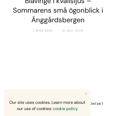
Blåvinge i kvällsljus –
Sommarens små ögonblick i
Änggårdsbergen
2 MINS READ
10 JULI, 2026
Our site uses cookies. Learn more about
HEM
OM MIG
RECENSION OM MIG
KONTAKT
our use of cookies:
cookie policy