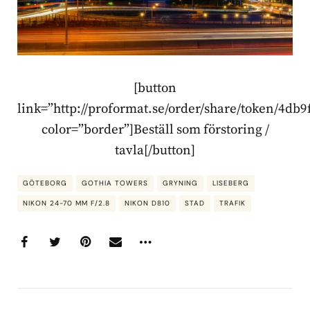
[button
link=”http://proformat.se/order/share/token/4
color=”border”]Beställ som förstoring /
tavla[/button]
GÖTEBORG
GOTHIA TOWERS
GRYNING
LISEBERG
NIKON 24-70 MM F/2.8
NIKON D810
STAD
TRAFIK