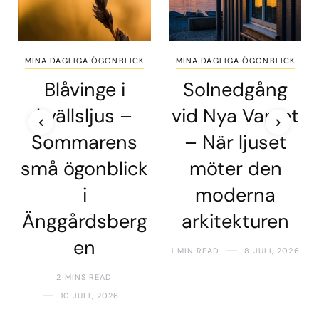
MINA DAGLIGA ÖGONBLICK
MINA DAGLIGA ÖGONBLICK
Blåvinge i
Solnedgång
kvällsljus –
vid Nya Varvet
Sommarens
– När ljuset
små ögonblick
möter den
i
moderna
Änggårdsberg
arkitekturen
en
1 MIN READ
8 JULI, 2026
2 MINS READ
10 JULI, 2026