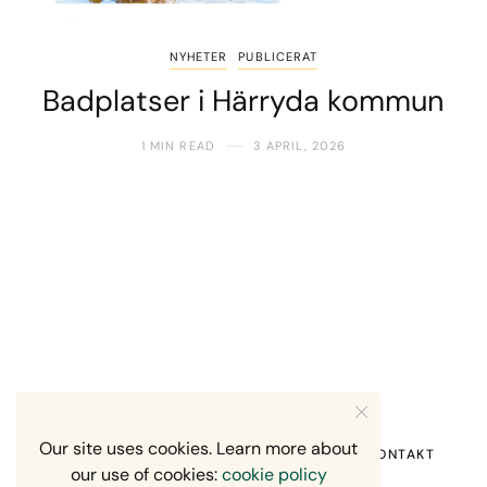
NYHETER
PUBLICERAT
Badplatser i Härryda kommun
1 MIN READ
3 APRIL, 2026
Our site uses cookies. Learn more about
HEM
OM MIG
RECENSION OM MIG
KONTAKT
our use of cookies:
cookie policy