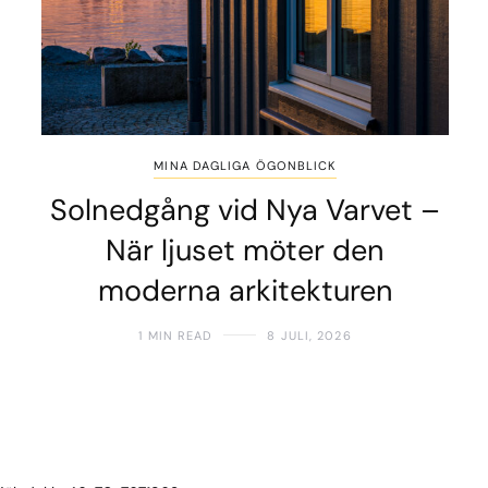
MINA DAGLIGA ÖGONBLICK
Solnedgång vid Nya Varvet –
När ljuset möter den
moderna arkitekturen
1 MIN READ
8 JULI, 2026