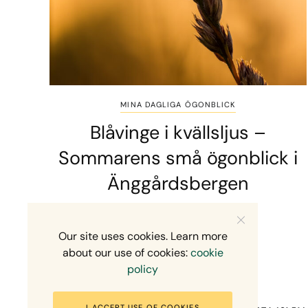
MINA DAGLIGA ÖGONBLICK
Blåvinge i kvällsljus –
Sommarens små ögonblick i
Änggårdsbergen
2 MINS READ
10 JULI, 2026
Our site uses cookies. Learn more
about our use of cookies:
cookie
policy
I ACCEPT USE OF COOKIES