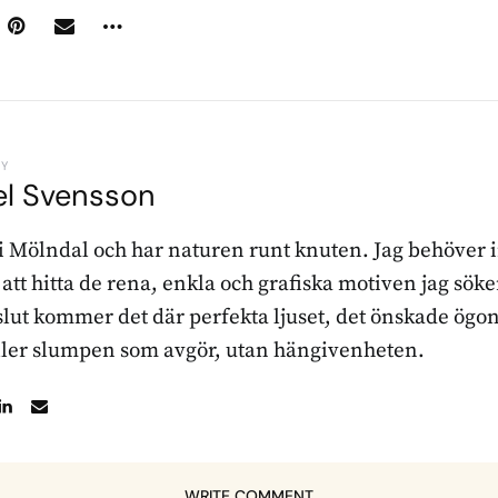
BY
el Svensson
 i Mölndal och har naturen runt knuten. Jag behöver 
r att hitta de rena, enkla och grafiska motiven jag sö
l slut kommer det där perfekta ljuset, det önskade ögon
ller slumpen som avgör, utan hängivenheten.
WRITE COMMENT