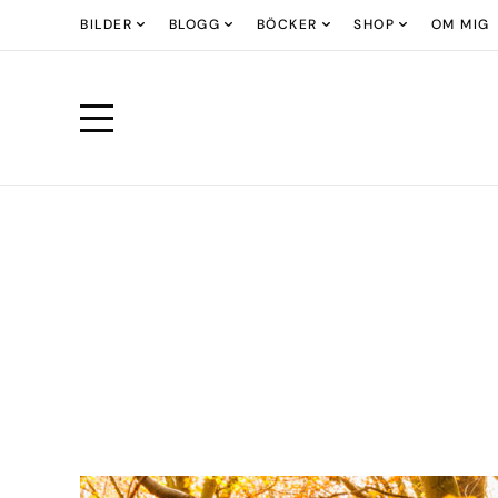
BILDER
BLOGG
BÖCKER
SHOP
OM MIG