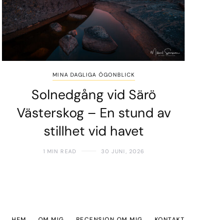
MINA DAGLIGA ÖGONBLICK
Solnedgång vid Särö
Västerskog – En stund av
stillhet vid havet
1 MIN READ
30 JUNI, 2026
HEM
OM MIG
RECENSION OM MIG
KONTAKT