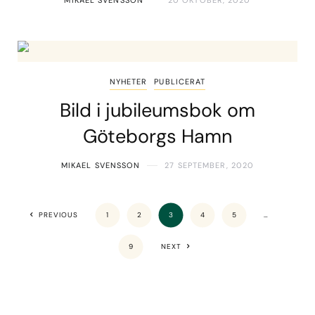
NYHETER
PUBLICERAT
Bild i jubileumsbok om
Göteborgs Hamn
MIKAEL SVENSSON
27 SEPTEMBER, 2020
PREVIOUS
1
2
3
4
5
…
9
NEXT