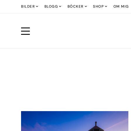
BILDER
BLOGG
BÖCKER
SHOP
OM MIG